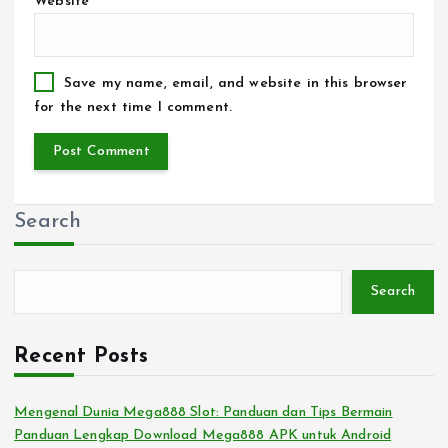
Website
Save my name, email, and website in this browser
for the next time I comment.
Search
Search
Recent Posts
Mengenal Dunia Mega888 Slot: Panduan dan Tips Bermain
Panduan Lengkap Download Mega888 APK untuk Android