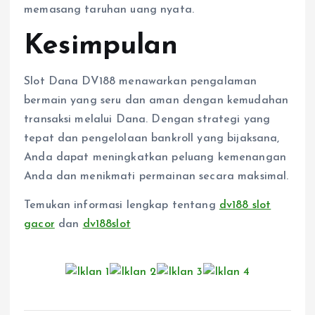
memasang taruhan uang nyata.
Kesimpulan
Slot Dana DV188 menawarkan pengalaman
bermain yang seru dan aman dengan kemudahan
transaksi melalui Dana. Dengan strategi yang
tepat dan pengelolaan bankroll yang bijaksana,
Anda dapat meningkatkan peluang kemenangan
Anda dan menikmati permainan secara maksimal.
Temukan informasi lengkap tentang
dv188 slot
gacor
dan
dv188slot