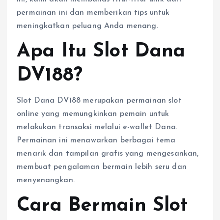
permainan ini dan memberikan tips untuk
meningkatkan peluang Anda menang.
Apa Itu Slot Dana
DV188?
Slot Dana DV188 merupakan permainan slot
online yang memungkinkan pemain untuk
melakukan transaksi melalui e-wallet Dana.
Permainan ini menawarkan berbagai tema
menarik dan tampilan grafis yang mengesankan,
membuat pengalaman bermain lebih seru dan
menyenangkan.
Cara Bermain Slot