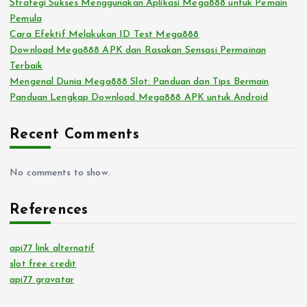
Strategi Sukses Menggunakan Aplikasi Mega888 untuk Pemain
Pemula
Cara Efektif Melakukan ID Test Mega888
Download Mega888 APK dan Rasakan Sensasi Permainan
Terbaik
Mengenal Dunia Mega888 Slot: Panduan dan Tips Bermain
Panduan Lengkap Download Mega888 APK untuk Android
Recent Comments
No comments to show.
References
api77 link alternatif
slot free credit
api77 gravatar