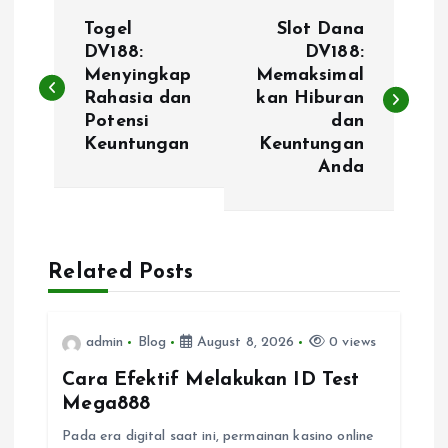
P
Togel
Slot Dana
o
DV188:
DV188:
Menyingkap
Memaksimal
Rahasia dan
kan Hiburan
s
Potensi
dan
Keuntungan
Keuntungan
t
Anda
n
a
Related Posts
v
i
admin
Blog
August 8, 2026
0 views
Cara Efektif Melakukan ID Test
g
Mega888
Pada era digital saat ini, permainan kasino online