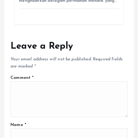
menghadirkan beragam permainan menarik yang…
Leave a Reply
Your email address will not be published.
Required fields
are marked
*
Comment
*
Name
*