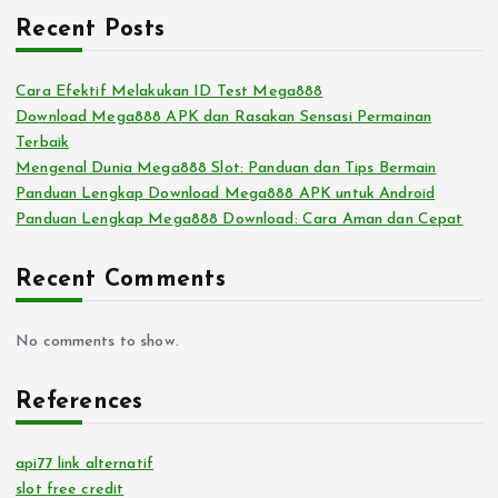
Recent Posts
Cara Efektif Melakukan ID Test Mega888
Download Mega888 APK dan Rasakan Sensasi Permainan
Terbaik
Mengenal Dunia Mega888 Slot: Panduan dan Tips Bermain
Panduan Lengkap Download Mega888 APK untuk Android
Panduan Lengkap Mega888 Download: Cara Aman dan Cepat
Recent Comments
No comments to show.
References
api77 link alternatif
slot free credit