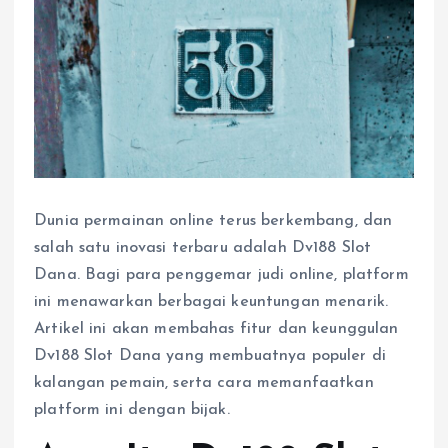
Dunia permainan online terus berkembang, dan
salah satu inovasi terbaru adalah Dv188 Slot
Dana. Bagi para penggemar judi online, platform
ini menawarkan berbagai keuntungan menarik.
Artikel ini akan membahas fitur dan keunggulan
Dv188 Slot Dana yang membuatnya populer di
kalangan pemain, serta cara memanfaatkan
platform ini dengan bijak.