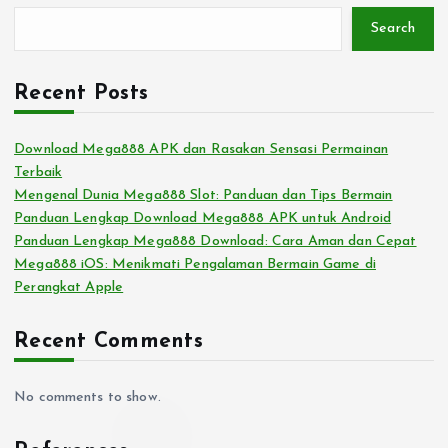
Search
Recent Posts
Download Mega888 APK dan Rasakan Sensasi Permainan
Terbaik
Mengenal Dunia Mega888 Slot: Panduan dan Tips Bermain
Panduan Lengkap Download Mega888 APK untuk Android
Panduan Lengkap Mega888 Download: Cara Aman dan Cepat
Mega888 iOS: Menikmati Pengalaman Bermain Game di
Perangkat Apple
Recent Comments
No comments to show.