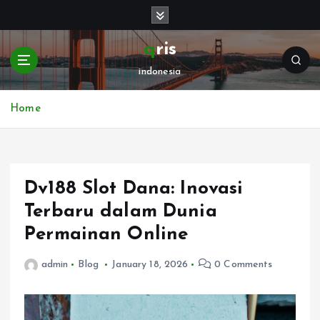
S
k
i
qris
p
indonesia
t
o
c
Home
o
n
t
e
Dv188 Slot Dana: Inovasi
n
t
Terbaru dalam Dunia
Permainan Online
admin
Blog
January 18, 2026
0 Comments