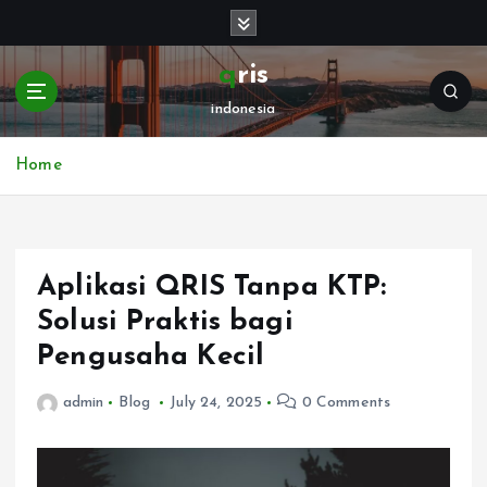
S
k
i
qris
p
indonesia
t
o
c
Home
o
n
t
e
Aplikasi QRIS Tanpa KTP:
n
t
Solusi Praktis bagi
Pengusaha Kecil
admin
Blog
July 24, 2025
0 Comments