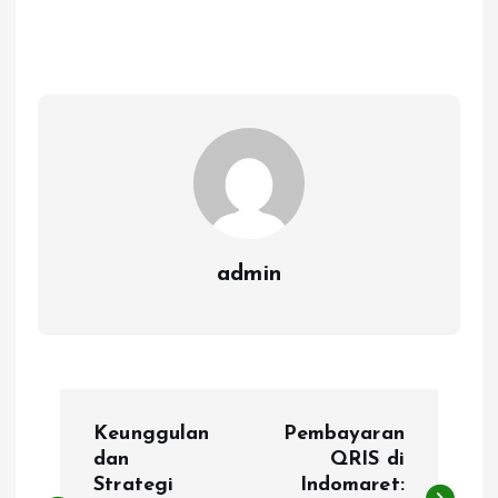
admin
P
Keunggulan
Pembayaran
o
dan
QRIS di
Strategi
Indomaret: