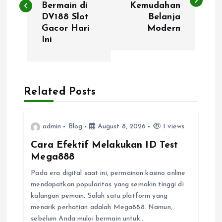
Bermain di
Kemudahan
s
DV188 Slot
Belanja
Gacor Hari
Modern
t
Ini
n
a
Related Posts
v
i
admin
Blog
August 8, 2026
1 views
Cara Efektif Melakukan ID Test
g
Mega888
Pada era digital saat ini, permainan kasino online
a
mendapatkan popularitas yang semakin tinggi di
kalangan pemain. Salah satu platform yang
t
menarik perhatian adalah Mega888. Namun,
sebelum Anda mulai bermain untuk…